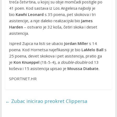
treća četvrtina, u kojoj su obje momčadi postigle po
41 poen. Kod sastava iz Los Angelesa najbolji je
bio
Kawhi Leonard
s 35 poena, pet skokova i tri
asistencije, a nije daleko realizacijski bio
James
Harden
– ostvario je 32 koša, četiri skoka i deset
asistencija.
Ispred Zupca na listi se ubacio
Jordan Miller
s 14
poena. Kod Hornetsa najefikasniji je bio
LaMelo Ball
s
25 poena, devet skokova i pet asistencija, pratio ga
je
Kon Knueppel
(18-5-4), a
double-double
od 13
koševa i 15 asistencija upisao je
Moussa Diabate
.
SPORTNET.HR
←
Zubac inicirao preokret Clippersa