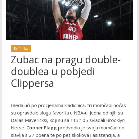
Košarka
Zubac na pragu double-
doublea u pobjedi
Clippersa
Gledajući po procjenama kladionica, tri momčadi noćas
su opravdale ulogu favorita u NBA-u. Jedna od njih su
Dallas Mavericksi, koji su sa 113:105 svladali Brooklyn
Netse.
Cooper Flagg
predvodio je svoju momčad do
slavlja s 27 poena te po pet skokova i asistencija, a