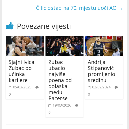
Čilić ostao na 70. mjestu uoči AO
→
Povezane vijesti
Sjajni Ivica
Zubac
Andrija
Zubac do
ubacio
Stipanović
učinka
najviše
promijenio
karijere
poena od
sredinu
dolaska
05/03/2025
02/09/2024
među
0
0
Pacerse
19/03/2026
0