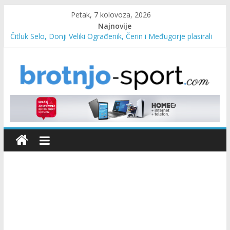
Petak, 7 kolovoza, 2026
Najnovije
Čitluk Selo, Donji Veliki Ograđenik, Čerin i Međugorje plasirali
se u četvrtfinale
SC Pehar Karting od danas otvoren za sve uzraste
Marin Čilić napredovao na ATP ljestvici
Poznati polufinalisti MNL MZ općine Čitluk – Brotnjo 2026.
Predsjednica Vlade Marija Buhač, ministar Ivo Bevanda i
načelnik Marin Radišić čestitali organizatoricama na realizaciji
sportsko edukativnog kampa “Izlazi vani”