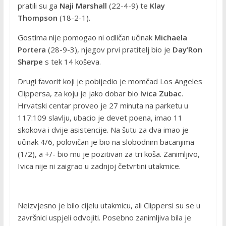
pratili su ga
Naji Marshall
(22-4-9) te
Klay
Thompson
(18-2-1).
Gostima nije pomogao ni odličan učinak
Michaela
Portera
(28-9-3), njegov prvi pratitelj bio je
Day’Ron
Sharpe
s tek 14 koševa.
Drugi favorit koji je pobijedio je momčad Los Angeles
Clippersa, za koju je jako dobar bio
Ivica Zubac
.
Hrvatski centar proveo je 27 minuta na parketu u
117:109 slavlju, ubacio je devet poena, imao 11
skokova i dvije asistencije. Na šutu za dva imao je
učinak 4/6, polovičan je bio na slobodnim bacanjima
(1/2), a +/- bio mu je pozitivan za tri koša. Zanimljivo,
Ivica nije ni zaigrao u zadnjoj četvrtini utakmice.
Neizvjesno je bilo cijelu utakmicu, ali Clippersi su se u
završnici uspjeli odvojiti. Posebno zanimljiva bila je