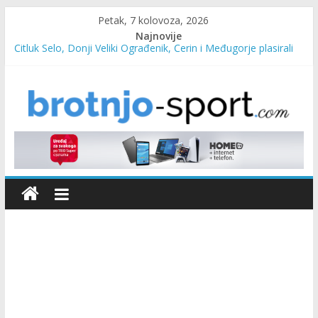
Petak, 7 kolovoza, 2026
Najnovije
Čitluk Selo, Donji Veliki Ograđenik, Čerin i Međugorje plasirali
se u četvrtfinale
SC Pehar Karting od danas otvoren za sve uzraste
Marin Čilić napredovao na ATP ljestvici
Poznati polufinalisti MNL MZ općine Čitluk – Brotnjo 2026.
Predsjednica Vlade Marija Buhač, ministar Ivo Bevanda i
načelnik Marin Radišić čestitali organizatoricama na realizaciji
sportsko edukativnog kampa “Izlazi vani”