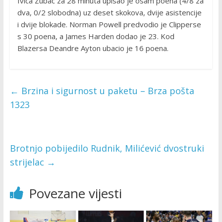
Ivica Zubac za 28 minuta upisao je osam poena (4/8 za
dva, 0/2 slobodna) uz deset skokova, dvije asistencije
i dvije blokade. Norman Powell predvodio je Clipperse
s 30 poena, a James Harden dodao je 23. Kod
Blazersa Deandre Ayton ubacio je 16 poena.
←
Brzina i sigurnost u paketu – Brza pošta
1323
Brotnjo pobijedilo Rudnik, Milićević dvostruki
strijelac
→
Povezane vijesti