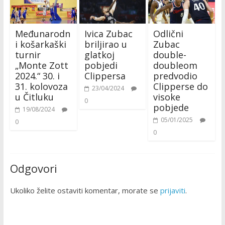
Međunarodn
Ivica Zubac
Odlični
i košarkaški
briljirao u
Zubac
turnir
glatkoj
double-
„Monte Zott
pobjedi
doubleom
2024.“ 30. i
Clippersa
predvodio
31. kolovoza
Clipperse do
23/04/2024
u Čitluku
visoke
0
pobjede
19/08/2024
05/01/2025
0
0
Odgovori
Ukoliko želite ostaviti komentar, morate se
prijaviti
.