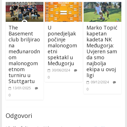
The
U
Marko Topić
Basement
ponedjeljak
kapetan
club briljirao
počinje
kadeta NK
na
malonogom
Međugorja:
međunarodn
etni
Uvjeren sam
om
spektakl u
da smo
malonogom
Međugorju
najbolja
etnom
ekipa u ovoj
30/06/2024
turniru u
ligi
0
Stuttgartu
09/12/2024
13/01/2025
0
0
Odgovori