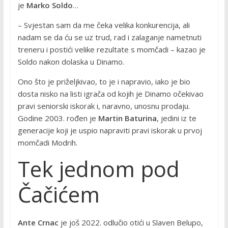
je
Marko Soldo
…
– Svjestan sam da me čeka velika konkurencija, ali
nadam se da ću se uz trud, rad i zalaganje nametnuti
treneru i postići velike rezultate s momčadi – kazao je
Soldo nakon dolaska u Dinamo.
Ono što je priželjkivao, to je i napravio, iako je bio
dosta nisko na listi igrača od kojih je Dinamo očekivao
pravi seniorski iskorak i, naravno, unosnu prodaju.
Godine 2003. rođen je
Martin Baturina
, jedini iz te
generacije koji je uspio napraviti pravi iskorak u prvoj
momčadi Modrih.
Tek jednom pod
Čačićem
Ante Crnac
je još 2022. odlučio otići u Slaven Belupo,