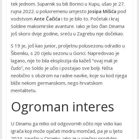
tek jednom. Suparnik su bili Borinci u Kupu, ušao je 27.
rujna 2022. u poluvremenu umjesto
Josipa Mišića
pod
vodstvom
Ante Čačića
i to je bilo to. Početak i kraj
Soldine maksimirske avanture. Iako je bio član Dinama
još skoro dvije godine, sreću u Zagrebu nije dočekao.
S 19 je, još kao junior, proljetnu polusezonu odradio u
Šibeniku, s 20 cijelu sezonu u Gorici. Napredovao je
lagano, nije to bila eksplozija da kažeš “ovaj mali je
čudo”, no Soldo je učio i postajao sve bolji. Ništa
neobično s obzirom na radne navike, koje su kod njega
bliže nekom germanskom, nego hrvatskom
mentalitetu.
Ogroman interes
U Dinamu ga nitko od odgovornih očito nije vidio kao
igrača koji može ojačati modru momčad, pa je u ljeto
2024. završio u Osijeku, iako je u siječnju produljio