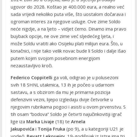
ugovor do 2028. Koštao je 400.000 eura, a realno već
sada vrijedi nekoliko puta više, što uostalom dočarava i
ogroman interes za njegove usluge. Ove zime Soldo
neće nigdje, a na ljeto – vidjet ćemo. Dinamo ima pravo
buyback opcije, ne ove zime već sljedećeg ljeta, i
može Soldu vratiti ako Osijeku plati milijun eura. Što, u
konačnici, i nije tako velik novac bude li Soldo i dalje išao
putem kojim svojom posebnom energijom
nezaustavljivo kroči.
Federico Coppitelli
ga voli, odigrao je u polusezoni
svih 18 SHNL utakmica, 13 ih je počeo u udarnom
sastavu, a s obzirom da mu je primarna pozicija
defenzivni vezni, lijepo izgledaju dvije četvorke u
njegovim rubrikama pogoci i asisti u ovom prvenstvu. S
tih osam “bodova” Soldo je četvrti najučinkovitiji igrač
lige iza
Marka Livaje
(18) te
Arnela
Jakupovića
i
Tonija Fruka
(po 9), a u kategoriji U21 je
vodeći.
Beyatt Lekoueiry
, 19-godišnjak iz Istre ima tri