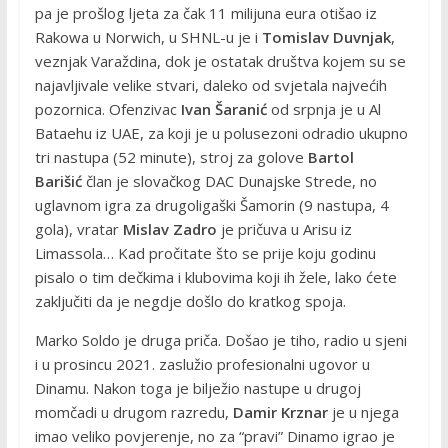
pa je prošlog ljeta za čak 11 milijuna eura otišao iz
Rakowa u Norwich, u SHNL-u je i
Tomislav Duvnjak
,
veznjak Varaždina, dok je ostatak društva kojem su se
najavljivale velike stvari, daleko od svjetala najvećih
pozornica. Ofenzivac
Ivan Šaranić
od srpnja je u Al
Bataehu iz UAE, za koji je u polusezoni odradio ukupno
tri nastupa (52 minute), stroj za golove
Bartol
Barišić
član je slovačkog DAC Dunajske Strede, no
uglavnom igra za drugoligaški Šamorin (9 nastupa, 4
gola), vratar
Mislav Zadro
je pričuva u Arisu iz
Limassola… Kad pročitate što se prije koju godinu
pisalo o tim dečkima i klubovima koji ih žele, lako ćete
zaključiti da je negdje došlo do kratkog spoja.
Marko Soldo je druga priča. Došao je tiho, radio u sjeni
i u prosincu 2021. zaslužio profesionalni ugovor u
Dinamu. Nakon toga je bilježio nastupe u drugoj
momčadi u drugom razredu,
Damir Krznar
je u njega
imao veliko povjerenje, no za “pravi” Dinamo igrao je