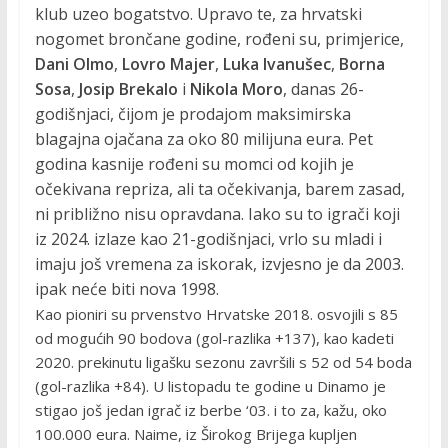
klub uzeo bogatstvo. Upravo te, za hrvatski
nogomet brončane godine, rođeni su, primjerice,
Dani Olmo
,
Lovro Majer
,
Luka Ivanušec
,
Borna
Sosa
,
Josip Brekalo
i
Nikola Moro
, danas 26-
godišnjaci, čijom je prodajom maksimirska
blagajna ojačana za oko 80 milijuna eura. Pet
godina kasnije rođeni su momci od kojih je
očekivana repriza, ali ta očekivanja, barem zasad,
ni približno nisu opravdana. Iako su to igrači koji
iz 2024. izlaze kao 21-godišnjaci, vrlo su mladi i
imaju još vremena za iskorak, izvjesno je da 2003.
ipak neće biti nova 1998.
Kao pioniri su prvenstvo Hrvatske 2018. osvojili s 85
od mogućih 90 bodova (gol-razlika +137), kao kadeti
2020. prekinutu ligašku sezonu završili s 52 od 54 boda
(gol-razlika +84). U listopadu te godine u Dinamo je
stigao još jedan igrač iz berbe ‘03. i to za, kažu, oko
100.000 eura. Naime, iz Širokog Brijega kupljen