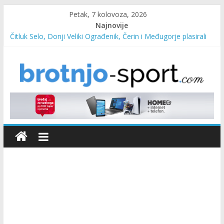
Petak, 7 kolovoza, 2026
Najnovije
Čitluk Selo, Donji Veliki Ograđenik, Čerin i Međugorje plasirali
se u četvrtfinale
SC Pehar Karting od danas otvoren za sve uzraste
Marin Čilić napredovao na ATP ljestvici
Poznati polufinalisti MNL MZ općine Čitluk – Brotnjo 2026.
Predsjednica Vlade Marija Buhač, ministar Ivo Bevanda i
načelnik Marin Radišić čestitali organizatoricama na realizaciji
sportsko edukativnog kampa “Izlazi vani”