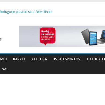
Međugorje plasirali se u četvrtfinale
 uzraste
 – Brotnjo 2026.
vo Bevanda i načelnik Marin Radišić čestitali organizatoricama na real
OMET
KARATE
ATLETIKA
OSTALI SPORTOVI
FOTOGALER
E NAS