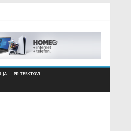
izaciji sportsko edukativnog kampa “Izlazi vani”
IJA
PR TESKTOVI