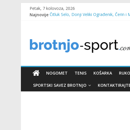
Petak, 7 kolovoza, 2026
Najnovije
Čitluk Selo, Donji Veliki Ograđenik, Čerin i 
SC Pehar Karting od danas otvoren za sve
Marin Čilić napredovao na ATP ljestvici
Poznati polufinalisti MNL MZ općine Čitluk
Predsjednica Vlade Marija Buhač, ministar I
NOGOMET
TENIS
KOŠARKA
RUK
SPORTSKI SAVEZ BROTNJO
KONTAKTIRAJT