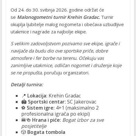
Od 24. do 30. svibnja 2026. godine održat će
se
Malonogometni turnir Krehin Gradac.
Turnir
okuplja ljubitelje malog nogometa i obećava uzbudljive
utakmice i nagrade za najbolje ekipe.
S velikim zadovoljstvom pozivamo sve ekipe, igrače i
navijače da budu dio ove sportske priče, dobre
atmosfere i fer borbe na terenu. Očekuju vas
zanimljive utakmice, odličan nogomet i druženje koje
se ne propušta,
poručuju organizatori.
Detalji turnira:
📍
Lokacija:
Krehin Gradac
🏟
Sportski centar:
SC Jakerovac
⚽
Sistem igre:
4+1 (maksimalno 2
profesionalna igrača po ekipi)
🍔🍻
Hrana i piće:
Bogat izbor za sve
posjetitelje
🎲
Bogata tombola