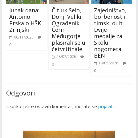
Junak dana:
Čitluk Selo,
Zajedništvo,
Antonio
Donji Veliki
borbenost i
Prskalo HŠK
Ograđenik,
timski duh:
Zrinjski
Čerin i
Dvije
Međugorje
medalje za
06/11/2023
plasirali se u
Školu
0
četvrtfinale
nogometa
BEN
28/07/2026
19/05/2026
0
0
Odgovori
Ukoliko želite ostaviti komentar, morate se
prijaviti
.