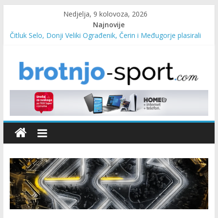
Nedjelja, 9 kolovoza, 2026
Najnovije
Čitluk Selo, Donji Veliki Ograđenik, Čerin i Međugorje plasirali
se u četvrtfinale
SC Pehar Karting od danas otvoren za sve uzraste
Marin Čilić napredovao na ATP ljestvici
Poznati polufinalisti MNL MZ općine Čitluk – Brotnjo 2026.
Predsjednica Vlade Marija Buhač, ministar Ivo Bevanda i
načelnik Marin Radišić čestitali organizatoricama na realizaciji
sportsko edukativnog kampa “Izlazi vani”