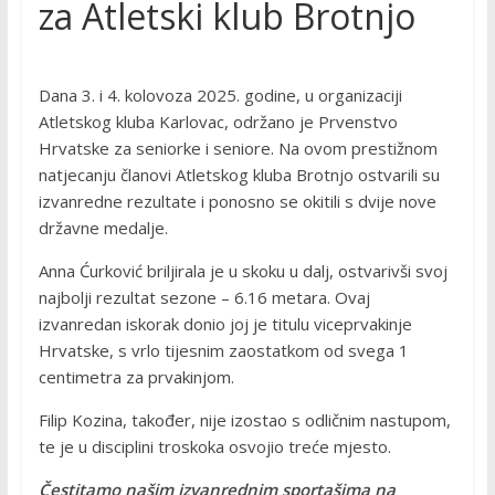
za Atletski klub Brotnjo
Dana 3. i 4. kolovoza 2025. godine, u organizaciji
Atletskog kluba Karlovac, održano je Prvenstvo
Hrvatske za seniorke i seniore. Na ovom prestižnom
natjecanju članovi Atletskog kluba Brotnjo ostvarili su
izvanredne rezultate i ponosno se okitili s dvije nove
državne medalje.
Anna Ćurković briljirala je u skoku u dalj, ostvarivši svoj
najbolji rezultat sezone – 6.16 metara. Ovaj
izvanredan iskorak donio joj je titulu viceprvakinje
Hrvatske, s vrlo tijesnim zaostatkom od svega 1
centimetra za prvakinjom.
Filip Kozina, također, nije izostao s odličnim nastupom,
te je u disciplini troskoka osvojio treće mjesto.
Čestitamo našim izvanrednim sportašima na