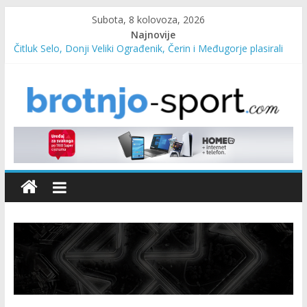
Subota, 8 kolovoza, 2026
Najnovije
Čitluk Selo, Donji Veliki Ograđenik, Čerin i Međugorje plasirali
se u četvrtfinale
SC Pehar Karting od danas otvoren za sve uzraste
Marin Čilić napredovao na ATP ljestvici
Poznati polufinalisti MNL MZ općine Čitluk – Brotnjo 2026.
Predsjednica Vlade Marija Buhač, ministar Ivo Bevanda i
načelnik Marin Radišić čestitali organizatoricama na realizaciji
sportsko edukativnog kampa “Izlazi vani”