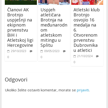
Članovi AK
Uspjeh
Atletski klub
Brotnjo
atletičara
Brotnjo
uspješnji na
Brotnja na
osvojio 16
ekipnom
međunarodn
medalja na
prvenstvu
om
6.
BiH i
atletskom
Otvorenom
Atletskoj ligi
mitingu u
prvenstvu
Hercegovine
Splitu
Dubrovnika
u atletici
29/10/2023
09/05/2023
21/10/2024
0
0
0
Odgovori
Ukoliko želite ostaviti komentar, morate se
prijaviti
.