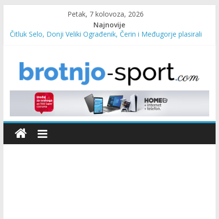
Petak, 7 kolovoza, 2026
Najnovije
Čitluk Selo, Donji Veliki Ograđenik, Čerin i Međugorje plasirali
se u četvrtfinale
SC Pehar Karting od danas otvoren za sve uzraste
Marin Čilić napredovao na ATP ljestvici
Poznati polufinalisti MNL MZ općine Čitluk – Brotnjo 2026.
Predsjednica Vlade Marija Buhač, ministar Ivo Bevanda i
načelnik Marin Radišić čestitali organizatoricama na realizaciji
sportsko edukativnog kampa “Izlazi vani”