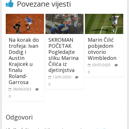
Povezane vijesti
Na korak do
SKROMAN
Marin Čilić
trofeja: Ivan
POČETAK
pobjedom
Dodig i
Pogledajte
otvorio
Austin
sliku Marina
Wimbledon
Krajicek u
Čilića iz
03/07/2025
finalu
djetinjstva
0
Roland-
13/01/2020
Garrosa
0
08/06/2023
0
Odgovori