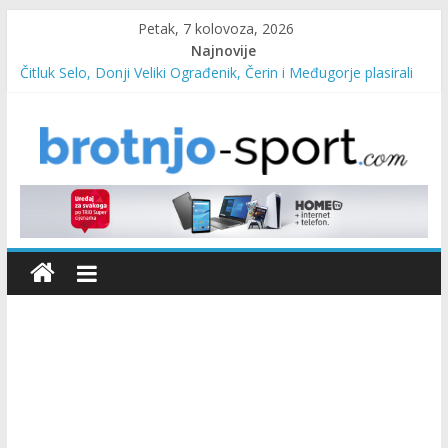
Petak, 7 kolovoza, 2026
Najnovije
Čitluk Selo, Donji Veliki Ograđenik, Čerin i Međugorje plasirali
se u četvrtfinale
SC Pehar Karting od danas otvoren za sve uzraste
Marin Čilić napredovao na ATP ljestvici
Poznati polufinalisti MNL MZ općine Čitluk – Brotnjo 2026.
Predsjednica Vlade Marija Buhač, ministar Ivo Bevanda i
načelnik Marin Radišić čestitali organizatoricama na realizaciji
sportsko edukativnog kampa “Izlazi vani”