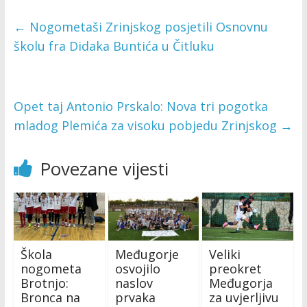
←
Nogometaši Zrinjskog posjetili Osnovnu
školu fra Didaka Buntića u Čitluku
Opet taj Antonio Prskalo: Nova tri pogotka
mladog Plemića za visoku pobjedu Zrinjskog
→
Povezane vijesti
Škola
Međugorje
Veliki
nogometa
osvojilo
preokret
Brotnjo:
naslov
Međugorja
Bronca na
prvaka
za uvjerljivu