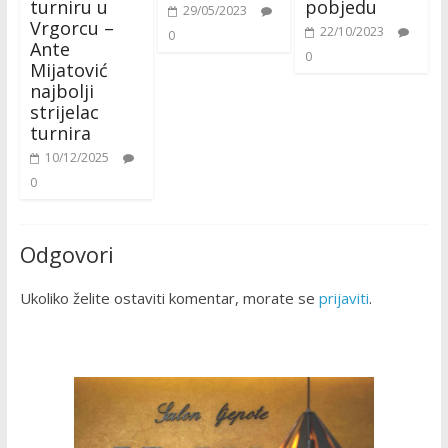
turniru u
pobjedu
29/05/2023
Vrgorcu –
22/10/2023
0
Ante
0
Mijatović
najbolji
strijelac
turnira
10/12/2025
0
Odgovori
Ukoliko želite ostaviti komentar, morate se
prijaviti
.