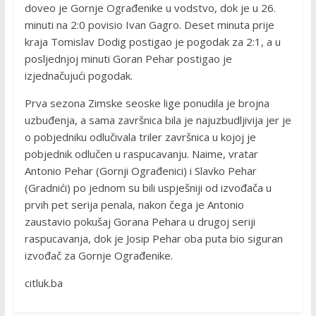
doveo je Gornje Ograđenike u vodstvo, dok je u 26.
minuti na 2:0 povisio Ivan Gagro. Deset minuta prije
kraja Tomislav Dodig postigao je pogodak za 2:1, a u
posljednjoj minuti Goran Pehar postigao je
izjednačujući pogodak.
Prva sezona Zimske seoske lige ponudila je brojna
uzbuđenja, a sama završnica bila je najuzbudljivija jer je
o pobjedniku odlučivala triler završnica u kojoj je
pobjednik odlučen u raspucavanju. Naime, vratar
Antonio Pehar (Gornji Ograđenici) i Slavko Pehar
(Gradnići) po jednom su bili uspješniji od izvođača u
prvih pet serija penala, nakon čega je Antonio
zaustavio pokušaj Gorana Pehara u drugoj seriji
raspucavanja, dok je Josip Pehar oba puta bio siguran
izvođač za Gornje Ograđenike.
citluk.ba