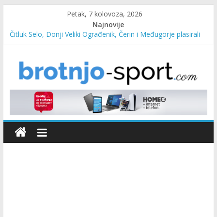
Petak, 7 kolovoza, 2026
Najnovije
Čitluk Selo, Donji Veliki Ograđenik, Čerin i Međugorje plasirali
se u četvrtfinale
SC Pehar Karting od danas otvoren za sve uzraste
Marin Čilić napredovao na ATP ljestvici
Poznati polufinalisti MNL MZ općine Čitluk – Brotnjo 2026.
Predsjednica Vlade Marija Buhač, ministar Ivo Bevanda i
načelnik Marin Radišić čestitali organizatoricama na realizaciji
sportsko edukativnog kampa “Izlazi vani”