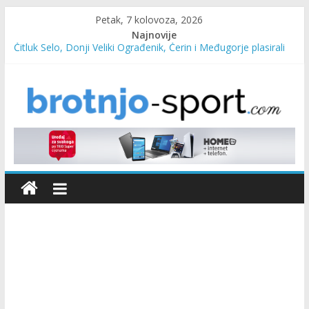
Petak, 7 kolovoza, 2026
Najnovije
Čitluk Selo, Donji Veliki Ograđenik, Čerin i Međugorje plasirali
se u četvrtfinale
SC Pehar Karting od danas otvoren za sve uzraste
Marin Čilić napredovao na ATP ljestvici
Poznati polufinalisti MNL MZ općine Čitluk – Brotnjo 2026.
Predsjednica Vlade Marija Buhač, ministar Ivo Bevanda i
načelnik Marin Radišić čestitali organizatoricama na realizaciji
sportsko edukativnog kampa “Izlazi vani”