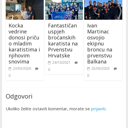
Kocka
Fantastičan
Ivan
vedrine
uspjeh
Martinac
donosi priču
broćanskih
osvojio
o mladim
karatista na
ekipnu
karatistima i
Prvenstvu
broncu na
njihovim
Hrvatske
prvenstvu
snovima
Balkana
24/10/2021
23/03/2026
02/03/2025
0
0
0
Odgovori
Ukoliko želite ostaviti komentar, morate se
prijaviti
.