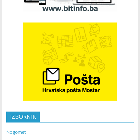
IZBORNIK
Nogomet